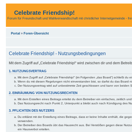
Celebrate Friendship!
Forum für Freundschaft und Wahlverwandtschaft mit christlicher Internetgemeinde - fr
Portal
»
Foren-Übersicht
Celebrate Friendship! - Nutzungsbedingungen
Mit dem Zugriff auf „Celebrate Friendship!“ wird zwischen dir und dem Betre
1. NUTZUNGSVERTRAG
Mit dem Zugriff auf „Celebrate Friendship!“ (im Folgenden „das Board“) schließt du
Wenn du mit diesen Regelungen nicht einverstanden bist, so darfst du das Board nic
Der Nutzungsvertrag wird auf unbestimmte Zeit geschlossen und kann von beiden Se
2. EINRÄUMUNG VON NUTZUNGSRECHTEN
Mit dem Erstellen eines Beitrags erteilst du dem Betreiber ein einfaches, zeitlich
Das Nutzungsrecht nach Punkt 2, Unterpunkt a bleibt auch nach Kündigung des N
3. PFLICHTEN DES NUTZERS
Du erklärst mit der Erstellung eines Beitrags, dass er keine Inhalte enthält, die g
verwenden.
Der Betreiber des Boards übt das Hausrecht aus. Bei Verstößen gegen diese Nutzu
ein Hausverbot erteilen.