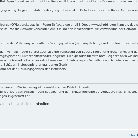
Beiträgen übernimmt, die er nicht selbst erstellt hat oder die er nicht zur Kenntnis genommen ha
e gegen o. g. Regeln verstoßen oder geeignet sind, dem Betreiber oder einem Dritten Schaden z
 License (GPL) bereitgestellten Foren-Software der phpBB Group (www.phpbb.com) handelt; deu
 Weise, wie die Software verwendet wird. Sie können insbesondere die Verwendung der Software 
nd der Verletzung wesentlicher Vertragspflichten (Kardinalpflichten) nur für Schäden, die auf ei
igem Verhalten oder bei Schäden aus der Verletzung von Leben, Körper und Gesundheit und der Ver
ragstypischen Durchschnittsschäden begrenzt. Dies gilt auch für mittelbare Folgeschäden wie 
er und Gesundheit oder vorsätzlichem oder grob fahrlässigem Verhalten des Betreibers auf die 
elbare Schäden, insbesondere entgangenen Gewinn.
rbeiter und Erfüllungsgehilfen des Betreibers.
 zu ändern. Die Änderung wird dem Nutzer per E-Mail mitgeteilt.
uchs erlischt das zwischen dem Betreiber und dem Nutzer bestehende Vertragsverhältnis mit sofor
ungen zugestimmt hat.
tenschutzrichtlinie enthalten.
Das 