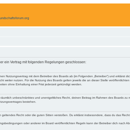
eundschaftsforum.org
iber ein Vertrag mit folgenden Regelungen geschlossen:
 einen Nutzungsvertrag mit dem Betreiber des Boards ab (im Folgenden „Betreiber“) und erklärst
ht weiter nutzen. Für die Nutzung des Boards gelten jeweils die an dieser Stelle veröffentlichte
iten ohne Einhaltung einer Frist jederzeit gekündigt werden.
 und räumlich unbeschränktes und unentgeltliches Recht, deinen Beitrag im Rahmen des Boards zu 
utzungsvertrages bestehen.
egen geltendes Recht oder die guten Sitten verstoßen. Du erklärst insbesondere, dass du das Recht
ngsbedingungen oder anderer im Board veröffentlichten Regeln kann der Betreiber dich nach A