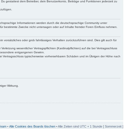
t. Du gestattest dem Betreiber, dein Benutzerkonto, Beiträge und Funktionen jederzeit zu
uzufügen.
tschsprachige Informationen werden durch die deutschsprachige Community unter
für bestimmte Zwecke nicht untersagen oder auf Inhalte fremder Foren Einfluss nehmen.
n vorsätzliches oder grob fahrlässiges Verhalten zurückzuführen sind. Dies gilt auch für
letzung wesentlicher Vertragspflichten (Kardinalpflichten) auf die bei Vertragsschluss
insbesondere entgangenen Gewinn.
bei Vertragsschluss typischerweise vorhersehbaren Schäden und im Übrigen der Höhe nach
tiger Wirkung.
Team
•
Alle Cookies des Boards löschen
• Alle Zeiten sind UTC + 1 Stunde [ Sommerzeit ]