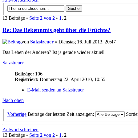
13 Beiträge •
Seite
2
von
2
•
1
,
2
Re: Das Bekenntnis geht über die Früchte?
von
Salzstreuer
» Dienstag 16. Juli 2013, 20:47
Das Leben der Anderen? Ist ja gerade wieder aktuell.
Salzstreuer
Beiträge:
106
Registriert:
Donnerstag 22. April 2010, 10:55
E-Mail senden an Salzstreuer
Nach oben
Vorherige
Beiträge der letzten Zeit anzeigen:
Sorti
Antwort schreiben
13 Beiträge •
Seite
2
von
2
•
1
,
2