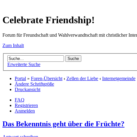
Celebrate Friendship!
Forum für Freundschaft und Wahlverwandtschaft mit christlicher Inte
Zum Inhalt
Erweiterte Suche
Portal
»
Foren-Übersicht
‹
Zellen der Liebe
‹
Internetgemeinde
Ändere Schriftgröße
Druckansicht
FAQ
Registrieren
Anmelden
Das Bekenntnis geht über die Früchte?
Antwort schreiben